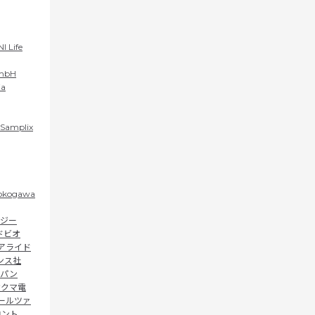
I Life
mbH​
ia
Samplix
okogawa
イジー
ドビオ
アライド
ンス社
ャパン
オクマ電
ールツァ
ロント