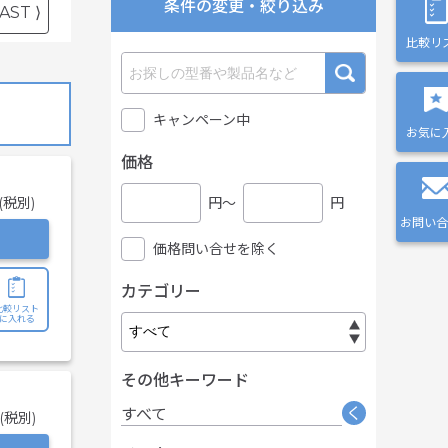
条件の変更・絞り込み
AST ⟩
比較リ
キャンペーン中
お気に
価格
(税別)
円〜
円
お問い合
価格問い合せを除く
カテゴリー
比較リスト
に入れる
その他キーワード
く
すべて
(税別)