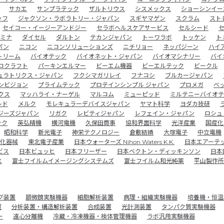
サカエ
サンプラテック
ザルトリウス
シスメックス
ショーシンイー
ッフ
ジャクソン・ラボラトリー・ジャパン
スギヤマゲン
スクラム
スト
セイコー・イージーアンドジー
セラボヘルスケアサービス
セルシード
ミナ
ダイセル
ダルトン
テカンジャパン
トーワラボ
トッケン
ト
パン
ニコン
ニコンソリューションズ
ニチリョー
ネッパジーン
ハイ
トリーム
バイオテック
バイオネット・ジャパン
バイオマシナリー
バイ
コクラフト
パーキンエルマー
ビーエム機器
ビーエルテック
ビークル
ュラトリクス・ジャパン
フクシマガリレイ
フナコシ
ブルカージャパン
ンビジョン
プライムテック
プロテインシンプル ジャパン
プロメガ
ベ
クス
マッハライ・ナーゲル
マルコム
ミューピッド
ミルテニーバイオテ
レド
メルク
モレキュラーデバイスジャパン
ヤマト科学
ヨダカ技研
ジーズジャパン
リガク
レビティジャパン
レフェイン・ジャパン
ロシュ
ック
英弘精機
横河電機
久保田商事
協和界面科学
光洋産業
国産化
昭和科学
新光電子
神栄テクノロジー
倉敷紡績
大塚電子
中立電機
化器械
東北電子産業
日本ウォーターズ Nihon Waters K.K.
日本エアーテ
ビス
日本ビュッヒ
日本フリーザー
日本ベクトン・ディッキンソン
日本
ス
富士フイルムイメージングシステムズ
富士フイルム和光純薬
平山製作所
グ装置
顕微鏡実験機器
細胞解析装置
病理・組織実験機器
培養機・恒温
置
分析装置・構造解析装置
合成装置
光計測装置
タンパク質実験機器
ー
遠心分離機
冷蔵・冷凍機器・検体管理機器
ラボ汎用実験機器