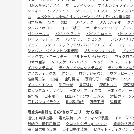
コムスキャンテクノ
サーモフィッシャーサイエンティフィック
シンキー
シンクサイト
ジーエルサイエンス
ジェノスタ
ス
スペクトリス株式会社マルバーン・パナリティカル事業部
科学貿易
ソニー（株）
タイテック
タカラバイオ
タク
タルバイオロジー
トミー精工
ナニオンテクノロジーズジャ
パンセールス
バイオクラフト
バイオクロマト
バイオス
ド・ラボラトリーズ
バイオリサーチセンター
バンダイナム
ジェン
フェローテックマテリアルテクノロジーズ
フォーミ
ジャパン バイオスピン事業部
ブルックフィールド
ブレイ
ベックマン・コールター
ベルトールドジャパン
マイクロニ
ロオカ産業
メソスケールジャパン
メック
メトラー・ト
イオシステムズ
ライカマイクロシステムズ
ライフテクノロ
グノスティックス
ロンザ
ロンザジャパン
ワケンビーテ
進金属工業
山善
室町機械
写真化学
昭光サイエンス
イフサイエンス
朝日分光
島津理化
東海ヒット
東京理
本カンタム・デザイン
日本ジェネティクス
日本テクノサー
製作所
日本電子
日立ハイテクサイエンス
浜松ホトニク
アドバンスドテクノ
堀場製作所
万善工機
理科研
理化学機器をその他カテゴリーから探す
遺伝子実験機器
電気泳動・ブロッティング装置
イメージン
験動物・植物用機器
クロマトグラフ(LC・GC)
質量分析装
器・研究環境装置
ラボ自動化装置
ピペット・ディスペンサ