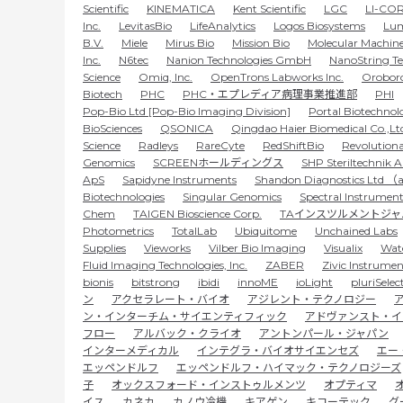
Scientific
KINEMATICA
Kent Scientific
LGC
LI-CO
Inc.
LevitasBio
LifeAnalytics
Logos Biosystems
Lum
B.V.
Miele
Mirus Bio
Mission Bio
Molecular Machine
Inc.
N6tec
Nanion Technologies GmbH
NanoString Te
Science
Omiq, Inc.
OpenTrons Labworks Inc.
Oroboro
Biotech
PHC
PHC・エプレディア病理事業推進部
PHI
Pop-Bio Ltd [Pop-Bio Imaging Division]
Portal Biotechnol
BioSciences
QSONICA
Qingdao Haier Biomedical Co.,Lt
Science
Radleys
RareCyte
RedShiftBio
Revolutiona
Genomics
SCREENホールディングス
SHP Steriltechnik 
ApS
Sapidyne Instruments
Shandon Diagnostics L
Biotechnologies
Singular Genomics
Spectral Instrumen
Chem
TAIGEN Bioscience Corp.
TAインスツルメントジ
Photometrics
TotalLab
Ubiquitome
Unchained Labs
Supplies
Vieworks
Vilber Bio Imaging
Visualix
Wat
Fluid Imaging Technologies, Inc.
ZABER
Zivic Instrumen
bionis
bitstrong
ibidi
innoME
ioLight
pluriSelec
ン
アクセラレート・バイオ
アジレント・テクノロジー
ア
ン・インターチム・サイエンティフィック
アドヴァンスト・イ
フロー
アルバック・クライオ
アントンパール・ジャパン
インターメディカル
インテグラ・バイオサイエンセズ
エー
エッペンドルフ
エッペンドルフ・ハイマック・テクノロジーズ
子
オックスフォード・インストゥルメンツ
オプティマ
イス
カネカ
カノウ冷機
キアゲン
キコーテック
グ