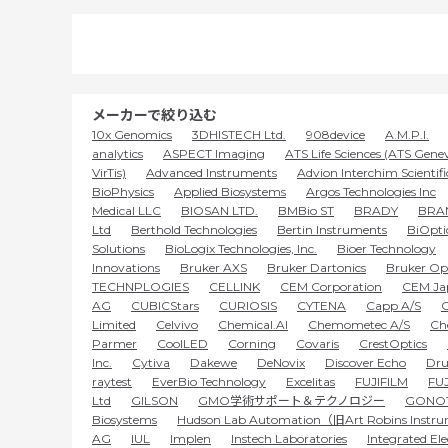
メーカーで絞り込む
10x Genomics
3DHISTECH Ltd.
908device
A.M.P.I.
analytics
ASPECT Imaging
ATS Life Sciences (ATS Gene
VirTis)
Advanced Instruments
Advion Interchim Scientifi
BioPhysics
Applied Biosystems
Argos Technologies Inc
Medical LLC
BIOSAN LTD.
BMBio ST
BRADY
BRA
Ltd
Berthold Technologies
Bertin Instruments
BiOptic
Solutions
BioLogix Technologies, Inc.
Bioer Technology
Innovations
Bruker AXS
Bruker Dartonics
Bruker Op
TECHNPLOGIES
CELLINK
CEM Corporation
CEM Ja
AG
CUBICStars
CURIOSIS
CYTENA
Capp A/S
C
Limited
Celvivo
Chemical.AI
Chemometec A/S
Ch
Parmer
CoolLED
Corning
Covaris
CrestOptics
Inc.
Cytiva
Dakewe
DeNovix
Discover Echo
Dru
raytest
EverBio Technology
Excelitas
FUJIFILM
FUJ
Ltd
GILSON
GMO学術サポート＆テクノロジー
GONO
Biosystems
Hudson Lab Automation（旧Art Robins Instr
AG
IUL
Implen
Instech Laboratories
Integrated El