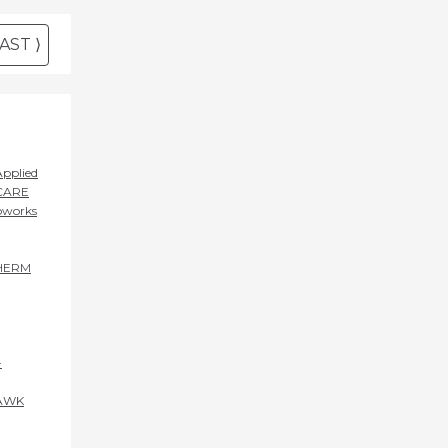
AST ⟩
Applied
CARE
oworks
HERM
-
AWK