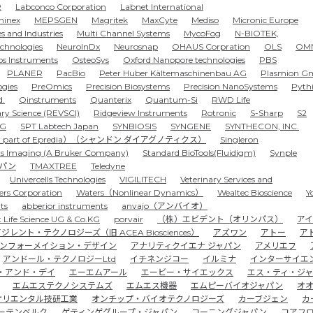
R
Labconco Corporation
Labnet International
inex
MEPSGEN
Magritek
MaxCyte
Mediso
Micronic Europe
s and Industries
Multi Channel Systems
MycoFog
N-BIOTEK,
chnologies
NeuroInDx
Neurosnap
OHAUS Corpration
OLS
OMN
s Instruments
OsteoSys
Oxford Nanopore technologies
PBS
PLANER
PacBio
Peter Huber Kältemaschinenbau AG
Plasmion G
ogies
PreOmics
Precision Biosystems
Precision NanoSystems
Pyth
d.
Qinstruments
Quanterix
Quantum-Si
RWD Life
ry Science (REVSCI)
Ridgeview Instruments
Rotronic
S-Sharp
S2
AG
SPT Labtech Japan
SYNBIOSIS
SYNGENE
SYNTHECON, INC.
td （a part of Epredia）（シャンドン ダイアグノティクス）
Singleron
ts Imaging (A Bruker Company)
Standard BioTools(Fluidigm)
Synple
ャパン
TMAXTREE
Teledyne
Univercells Technologies
VIGILITECH
Veterinary Services and
ers Corporation
Waters（Nonlinear Dynamics）
Wealtec Bioscience
Y
ts
abberior instruments
anvajo（アンバイオ）
t Life Science UG & Co.KG
porvair
（株）エビデント（オリンパス）
ア
ジレント・テクノロジーズ（旧 ACEA Biosciences）
アズワン
アトー
ア
ンフォーメイション・デザイン
アナリティクイエナ ジャパン
アメリエフ
アンドール・テクノロジーLtd
イチネンジコー
イルミナ
インターサイエ
・アンド・デイ
エーエムアール
エービー・サイエックス
エス・ティ・ジ
エムエステクノシステムズ
エムエス機器
エムピーバイオジャパン
オ
オリエンタル技研工業
オンチップ・バイオテクノロジーズ
カーブジェン
カ
ーテンベルク
ゲティンゲグループ・ジャパン
コーニングジャパン
コアフ