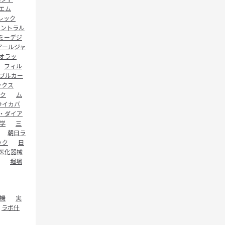
エム
レック
セントラル
ミーデジ
アールジャ
オラッ
フィル
ブルカー
ックス
ク
ム
ライカバ
・ダイア
学
三
朝日ラ
ック
日
医化器械
堀場
機
実
ラボ什