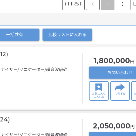
⟨ FIRST
⟨
1
⟩
L
一括共有
比較リストに入れる
12)
1,800,000
円 
ナイザー/ソニケーター/超音波破砕
お問い合わせ
お気に入り
共有する
に入れる
E24)
2,050,000
円 
ナイザー/ソニケーター/超音波破砕