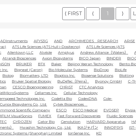
⟨ FIRST
⟨
1
⟩
L
ADInstruments
AFYS3G
AND
ARCHIMEDES RESEARCH
ARISE
vac)
ATS Life Sciences (ATS Hull i-Dositecno)
ATS Life Sciences (ATS
c
Allentown,LLC
Alvéole
Amplyus
Andrew Alliance（Waters）
Atrandi Biosciences
Axion Biosystems
BICO Japan
BINDER
BIO
NSON
BRUKER
BTX
Baker
Beijing Yeeran Technology
Bento Bi
 Inc.
Bigneat (Caron)
Bio Molecular Systems
BioDrop
BioLife
Biolog
Biomatters, LTD
Bioptics Inc.
Biosense Solutions
Blotting
tics
Bruker Spatial Biology
BuDeTec（Peira）
Byonoy GmbH
C-T
pan
CESCO Bioengineering
CHRiST
CTC Analytics
ellMicroSystems
Cellames Inc.
Cellular Technology
emspeed Technologies Inc.
Codetta Bio
CodexDNA
Cole-
Curiox Biosystems Co., Ltd.
Cytek Biosciences
mmond Scientific Company
ESCO
ESCO Medical
EVOSEP
Elysia
IFILM VisualSonics
FUMEX
Fast Forward Discoveries
Fluidic Sciences
TEC
GYROZEN
Gator Bio
Genolution
HARVARD Apparatus
H
uments）
Hwashin Technology Co., Ltd.
IKAジャパン
INNOPSYS
IST-
ectronic Systems (Shanghai) Limited
IonSense Inc.
KD