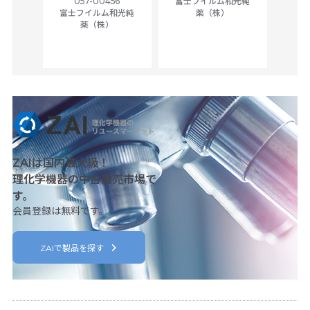
057-00456
富士フイルム和光純
ck of
富士フイルム和光純
薬（株）
薬（株）
her
c
ZAIは国内最大級！
理化学機器の中古販売市場で
す。
会員登録は無料です。
ZAIで製品を探す