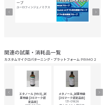
築
ーブ
サーモフ
ユーロフィンジェノミクス
ティフィ
75,0
関連の試薬・消耗品一覧
カスタムマイクロパターニング・プラットフォーム PRIMO 2
gical
エタノール (99.5)_試
メタノール_試薬特級
アセ
,
薬特級 [JISマーク認
[JISマーク認定品目]
tic
131-01826
富士
定品目]
ually