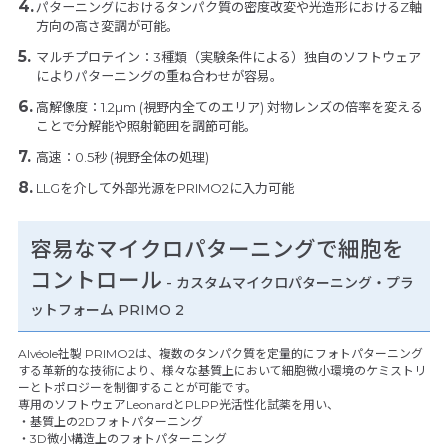
パターニングにおけるタンパク質の密度改変や光造形におけるZ軸
方向の高さ変調が可能。
マルチプロテイン：3種類（実験条件による）独自のソフトウェア
によりパターニングの重ね合わせが容易。
高解像度：1.2µm (視野内全てのエリア) 対物レンズの倍率を変える
ことで分解能や照射範囲を調節可能。
高速：0.5秒 (視野全体の処理)
LLGを介して外部光源をPRIMO2に入力可能
容易なマイクロパターニングで細胞を
コントロール
- カスタムマイクロパターニング・プラ
ットフォーム PRIMO 2
Alvéole社製 PRIMO2は、複数のタンパク質を定量的にフォトパターニング
する革新的な技術により、様々な基質上において細胞微小環境のケミストリ
ーとトポロジーを制御することが可能です。
専用のソフトウェアLeonardとPLPP光活性化試薬を用い、
・基質上の2Dフォトパターニング
・3D微小構造上のフォトパターニング