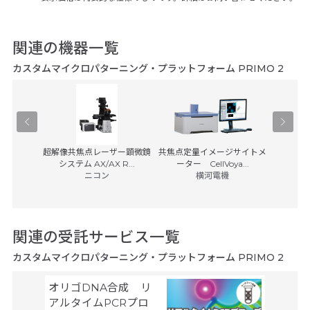
関連の機器一覧
カスタムマイクロパターニング・プラットフォーム PRIMO 2
装置
超解像共焦点レーザー顕微鏡
共焦点定量イメージサイトメ
研究用倒
ス
システム AX/AX R...
ーター CellVoya...
(税別)
ニコン
横河電機
2,425
関連の受託サービス一覧
カスタムマイクロパターニング・プラットフォーム PRIMO 2
GeneA
オリゴDNA合成 リ
Nucle
アルタイムPCRプロ