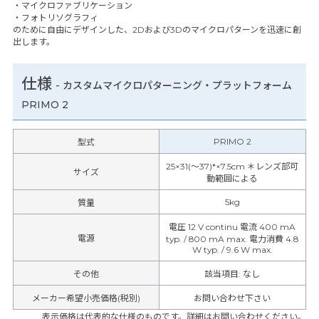
・マイクロファブリケーション
・フォトリソグラフィ
のために自由にデザインした、2Dおよび3Dのマイクロパターンを迅速に創
出します。
仕様
-
カスタムマイクロパターニング・プラットフォーム
PRIMO 2
PRIMO 2
型式
25×31(～37)*×7.5cm ＊レンズ部可
サイズ
動範囲による
5kg
質量
電圧 12 V continu 電流 400 mA
電源
typ. / 800 mA max. 電力消費 4.8
W typ. / 9.6 W max.
その他
該当項目
:
なし
メーカー希望小売価格(税別)
お問い合わせ下さい
表示価格は代表的な仕様のものです。詳細はお問い合わせください。