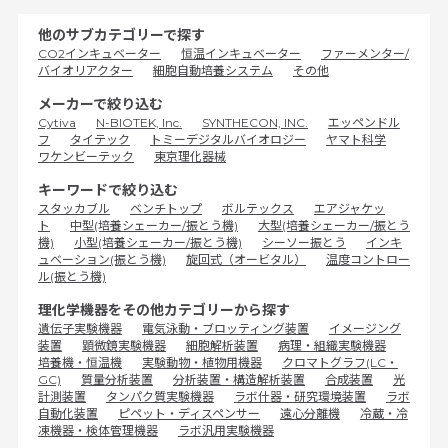
他のサブカテゴリーで探す
CO2インキュベーター
恒温インキュベーター
ファーメンター/
バイオリアクター
細胞自動培養システム
その他
メーカーで絞り込む
Cytiva
N-BIOTEK, Inc.
SYNTHECON, INC.
エッペンドル
フ
タイテック
トミーデジタルバイオロジー
ヤマト科学
ワケンビーテック
東京理化器械
キーワードで絞り込む
スタッカブル
ベンチトップ
ボルテックス
エアジャケッ
ト
中型(培養シェーカー/振とう機)
大型(培養シェーカー/振とう
機)
小型(培養シェーカー/振とう機)
シーソー振とう
インキ
ュベーション(振とう機)
旋回式（オービタル）
温度コントロー
ル(振とう機)
理化学機器をその他カテゴリーから探す
遺伝子実験機器
電気泳動・ブロッティング装置
イメージング
装置
顕微鏡実験機器
細胞解析装置
病理・組織実験機器
培養機・恒温機
実験動物・植物用機器
クロマトグラフ(LC・
GC)
質量分析装置
分析装置・構造解析装置
合成装置
光
計測装置
タンパク質実験機器
ラボ什器・研究環境装置
ラボ
自動化装置
ピペット・ディスペンサー
遠心分離機
冷蔵・冷
凍機器・検体管理機器
ラボ汎用実験機器