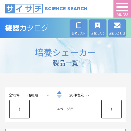
SCIENCE SEARCH
MENU
比較リスト
お気に入り
お問い合わせ
培養シェーカー
製品一覧
全
75
件
⟨
4
⟩