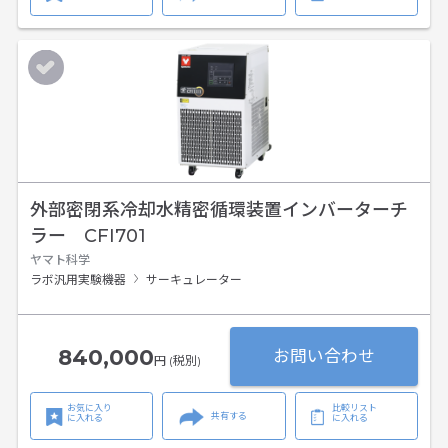
外部密閉系冷却水精密循環装置インバーターチ
ラー CFI701
ヤマト科学
ラボ汎用実験機器
サーキュレーター
840,000
お問い合わせ
円 (税別)
お気に入り
比較リスト
共有する
に入れる
に入れる