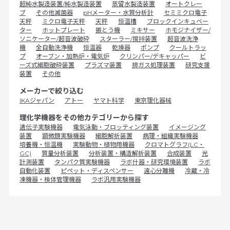
超純水製造装置/純水製造装置
蒸留水製造装置
オートクレー
ブ
その他滅菌器
pHメーター・水質分析計
セミミクロ電子
天秤
ミクロ電子天秤
天秤
恒温槽
ブロックインキュベー
ター
ホットプレート
振とう機
ミキサー
ホモジナイザー/
ソニケーター/超音波破砕
スターラー/撹拌装置
超音波洗浄
機
全自動洗浄機
恒温器
乾燥器
ポンプ
クールトラッ
プ
オーブン・加熱炉・電気炉
クリンパー/デキャッパー
ビ
ーズ式細胞破砕装置
プラズマ装置
排ガス処理装置
研究支援
装置
その他
メーカーで絞り込む
IKAジャパン
アトー
ヤマト科学
東京理化器械
理化学機器をその他カテゴリーから探す
遺伝子実験機器
電気泳動・ブロッティング装置
イメージング
装置
顕微鏡実験機器
細胞解析装置
病理・組織実験機器
培養機・恒温機
実験動物・植物用機器
クロマトグラフ(LC・
GC)
質量分析装置
分析装置・構造解析装置
合成装置
光
計測装置
タンパク質実験機器
ラボ什器・研究環境装置
ラボ
自動化装置
ピペット・ディスペンサー
遠心分離機
冷蔵・冷
凍機器・検体管理機器
ラボ汎用実験機器