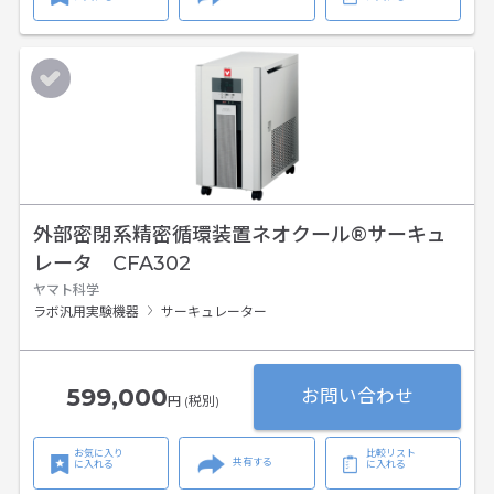
外部密閉系精密循環装置ネオクール®サーキュ
レータ CFA302
ヤマト科学
ラボ汎用実験機器
サーキュレーター
599,000
お問い合わせ
円 (税別)
お気に入り
比較リスト
共有する
に入れる
に入れる