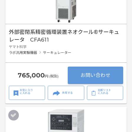
外部密閉系精密循環装置ネオクール®サーキュ
レータ CFA611
ヤマト科学
ラボ汎用実験機器
サーキュレーター
765,000
お問い合わせ
円 (税別)
お気に入り
比較リスト
共有する
に入れる
に入れる