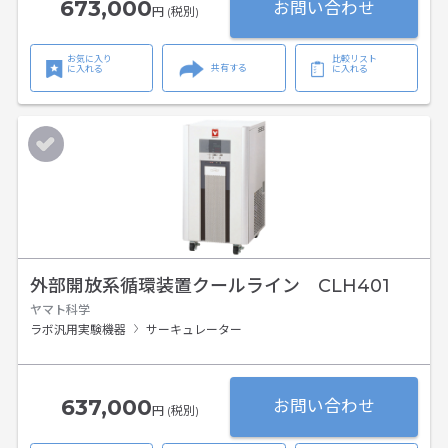
673,000
お問い合わせ
円 (税別)
お気に入り
比較リスト
共有する
に入れる
に入れる
外部開放系循環装置クールライン CLH401
ヤマト科学
ラボ汎用実験機器
サーキュレーター
637,000
お問い合わせ
円 (税別)