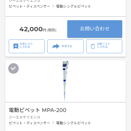
ジーエルサイエンス
ピペット・ディスペンサー
電動シングルピペット
42,000
お問い合わせ
円 (税別)
お気に入り
比較リスト
共有する
に入れる
に入れる
電動ピペット MPA-200
ジーエルサイエンス
ピペット・ディスペンサー
電動シングルピペット