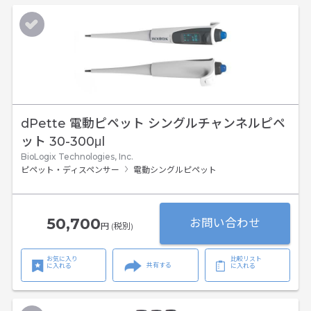
dPette 電動ピペット シングルチャンネルピペ
ット 30-300μl
BioLogix Technologies, Inc.
ピペット・ディスペンサー
電動シングルピペット
50,700
お問い合わせ
円 (税別)
お気に入り
比較リスト
共有する
に入れる
に入れる