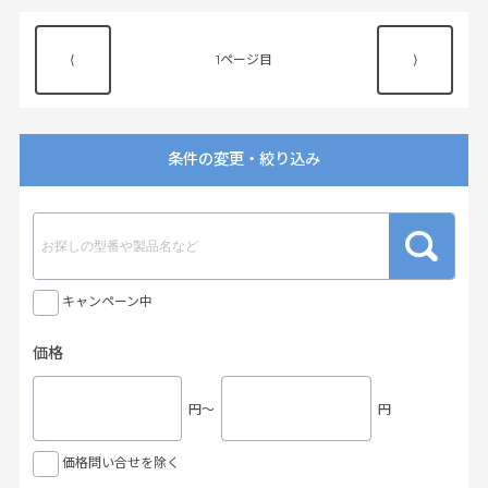
⟨
1
⟩
条件の変更・絞り込み
キャンペーン中
価格
円〜
円
価格問い合せを除く