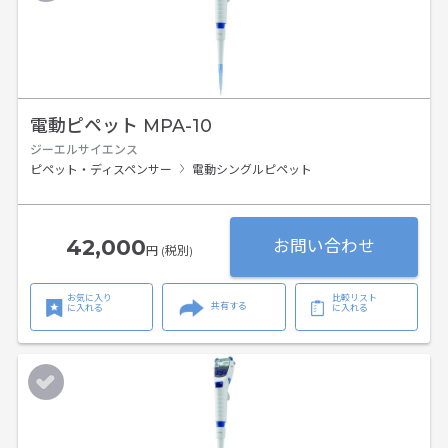
電動ピペット MPA-10
ジーエルサイエンス
ピペット・ディスペンサー
電動シングルピペット
42,000
お問い合わせ
円 (税別)
お気に入り
比較リスト
共有する
に入れる
に入れる