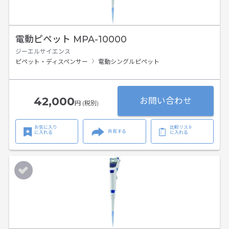
電動ピペット MPA-10000
ジーエルサイエンス
ピペット・ディスペンサー
電動シングルピペット
42,000
お問い合わせ
円 (税別)
お気に入り
比較リスト
共有する
に入れる
に入れる