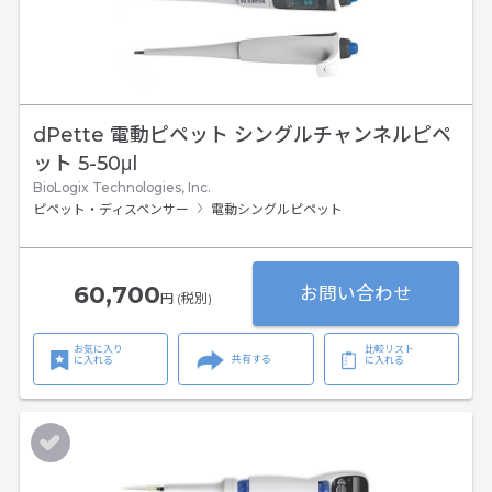
dPette 電動ピペット シングルチャンネルピペ
ット 5-50μl
BioLogix Technologies, Inc.
ピペット・ディスペンサー
電動シングルピペット
60,700
お問い合わせ
円 (税別)
お気に入り
比較リスト
共有する
に入れる
に入れる