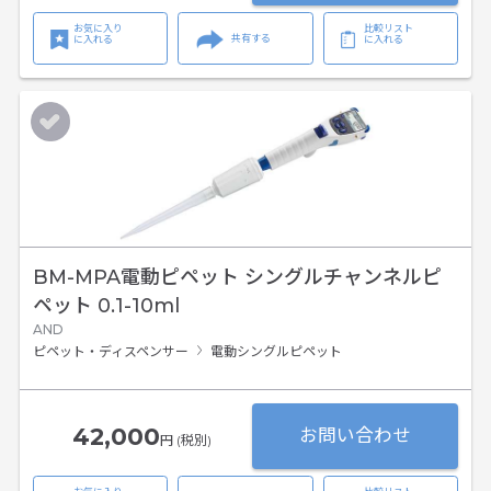
お気に入り
比較リスト
共有する
に入れる
に入れる
BM-MPA電動ピペット シングルチャンネルピ
ペット 0.1-10ml
AND
ピペット・ディスペンサー
電動シングルピペット
42,000
お問い合わせ
円 (税別)