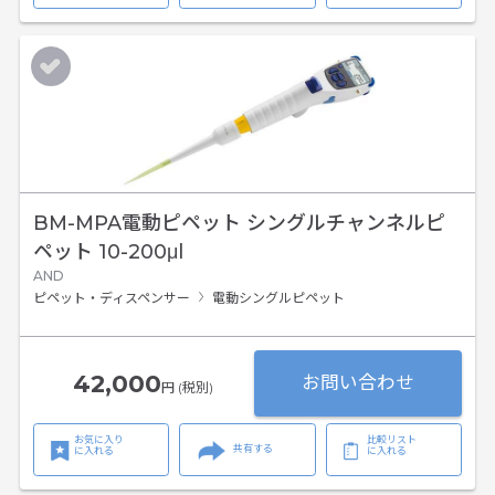
BM-MPA電動ピペット シングルチャンネルピ
ペット 10-200μl
AND
ピペット・ディスペンサー
電動シングルピペット
42,000
お問い合わせ
円 (税別)
お気に入り
比較リスト
共有する
に入れる
に入れる