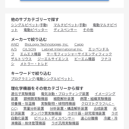
他のサブカテゴリーで探す
シングルピペット(手動)
マルチピペット(手動)
電動マルチピペ
ット
電動ピペッター
ディスペンサー
その他
メーカーで絞り込む
AND
BioLogix Technologies, Inc.
Capp
A/S
GILSON
Labnet International Inc.
エッペンドル
フ
エムエス機器
サーモフィッシャーサイエンティフィック
ザルトリウス
ジーエルサイエンス
ビーエム機器
フナコ
シ
メトラー・トレド
キーワードで絞り込む
プログラミング(電動シングルピペット）
理化学機器をその他カテゴリーから探す
遺伝子実験機器
電気泳動・ブロッティング装置
イメージング
装置
顕微鏡実験機器
細胞解析装置
病理・組織実験機器
培養機・恒温機
実験動物・植物用機器
クロマトグラフ(LC・
GC)
質量分析装置
分析装置・構造解析装置
合成装置
光
計測装置
タンパク質実験機器
ラボ什器・研究環境装置
ラボ
自動化装置
ピペット・ディスペンサー
遠心分離機
冷蔵・冷
凍機器・検体管理機器
ラボ汎用実験機器