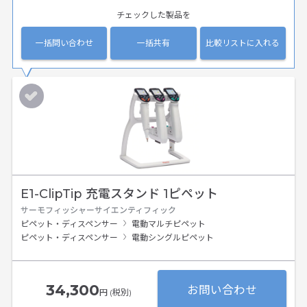
チェックした製品を
一括問い合わせ
一括共有
比較リストに入れる
E1-ClipTip 充電スタンド 1ピペット
サーモフィッシャーサイエンティフィック
ピペット・ディスペンサー
電動マルチピペット
ピペット・ディスペンサー
電動シングルピペット
34,300
お問い合わせ
円 (税別)