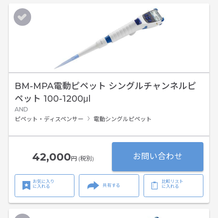
BM-MPA電動ピペット シングルチャンネルピ
ペット 100-1200μl
AND
ピペット・ディスペンサー
電動シングルピペット
42,000
お問い合わせ
円 (税別)
お気に入り
比較リスト
共有する
に入れる
に入れる