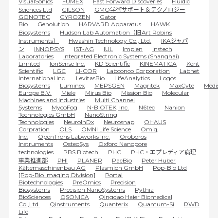
VisualSonics
FUMEX
Fast Forward Discoveries
Fluidic
Sciences Ltd
GILSON
GMO学術サポート＆テクノロジー
GONOTEC
GYROZEN
Gator
Bio
Genolution
HARVARD Apparatus
HAWK
Biosystems
Hudson Lab Automation（旧Art Robins
Instruments）
Hwashin Technology Co., Ltd.
IKAジャパ
ン
INNOPSYS
IST-AG
IUL
Implen
Instech
Laboratories
Integrated Electronic Systems (Shanghai)
Limited
IonSense Inc.
KD Scientific
KINEMATICA
Kent
Scientific
LGC
LI-COR
Labconco Corporation
Labnet
International Inc.
LevitasBio
LifeAnalytics
Logos
Biosystems
Luminex
MEPSGEN
Magritek
MaxCyte
Medi
Europe B.V.
Miele
Mirus Bio
Mission Bio
Molecular
Machines and Industries
Multi Channel
Systems
MycoFog
N-BIOTEK, Inc.
N6tec
Nanion
Technologies GmbH
NanoString
Technologies
NeuroInDx
Neurosnap
OHAUS
Corpration
OLS
OMNI Life Science
Omiq,
Inc.
OpenTrons Labworks Inc.
Oroboros
Instruments
OsteoSys
Oxford Nanopore
technologies
PBS Biotech
PHC
PHC・エプレディア病理
事業推進部
PHI
PLANER
PacBio
Peter Huber
Kältemaschinenbau AG
Plasmion GmbH​
Pop-Bio Ltd
[Pop-Bio Imaging Division]
Portal
Biotechnologies
PreOmics
Precision
Biosystems
Precision NanoSystems
Pythia
BioSciences
QSONICA
Qingdao Haier Biomedical
Co.,Ltd.
Qinstruments
Quanterix
Quantum-Si
RWD
Life