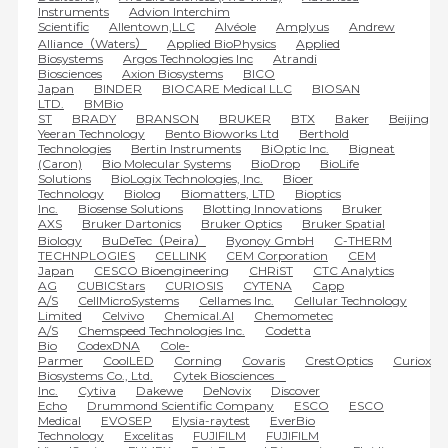
Instruments
Advion Interchim
Scientific
Allentown,LLC
Alvéole
Amplyus
Andrew
Alliance（Waters）
Applied BioPhysics
Applied
Biosystems
Argos Technologies Inc
Atrandi
Biosciences
Axion Biosystems
BICO
Japan
BINDER
BIOCARE Medical LLC
BIOSAN
LTD.
BMBio
ST
BRADY
BRANSON
BRUKER
BTX
Baker
Beijing
Yeeran Technology
Bento Bioworks Ltd
Berthold
Technologies
Bertin Instruments
BiOptic Inc.
Bigneat
(Caron)
Bio Molecular Systems
BioDrop
BioLife
Solutions
BioLogix Technologies, Inc.
Bioer
Technology
Biolog
Biomatters, LTD
Bioptics
Inc.
Biosense Solutions
Blotting Innovations
Bruker
AXS
Bruker Dartonics
Bruker Optics
Bruker Spatial
Biology
BuDeTec（Peira）
Byonoy GmbH
C-THERM
TECHNPLOGIES
CELLINK
CEM Corporation
CEM
Japan
CESCO Bioengineering
CHRiST
CTC Analytics
AG
CUBICStars
CURIOSIS
CYTENA
Capp
A/S
CellMicroSystems
Cellames Inc.
Cellular Technology
Limited
Celvivo
Chemical.AI
Chemometec
A/S
Chemspeed Technologies Inc.
Codetta
Bio
CodexDNA
Cole-
Parmer
CoolLED
Corning
Covaris
CrestOptics
Curiox
Biosystems Co., Ltd.
Cytek Biosciences
Inc.
Cytiva
Dakewe
DeNovix
Discover
Echo
Drummond Scientific Company
ESCO
ESCO
Medical
EVOSEP
Elysia-raytest
EverBio
Technology
Excelitas
FUJIFILM
FUJIFILM