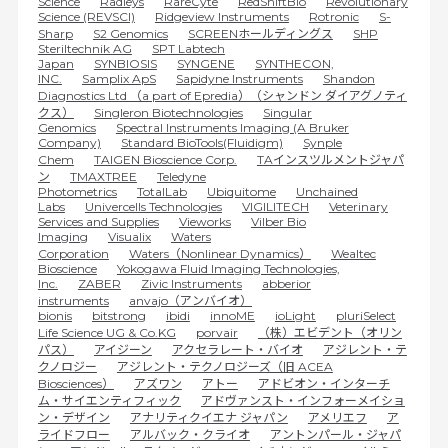
Science
Radleys
RareCyte
RedShiftBio
Revolutionary
Science (REVSCI)
Ridgeview Instruments
Rotronic
S-
Sharp
S2 Genomics
SCREENホールディングス
SHP
Steriltechnik AG
SPT Labtech
Japan
SYNBIOSIS
SYNGENE
SYNTHECON,
INC.
Samplix ApS
Sapidyne Instruments
Shandon
Diagnostics Ltd （a part of Epredia）（シャンドン ダイアグノティ
クス）
Singleron Biotechnologies
Singular
Genomics
Spectral Instruments Imaging (A Bruker
Company)
Standard BioTools(Fluidigm)
Synple
Chem
TAIGEN Bioscience Corp.
TAインスツルメントジャパ
ン
TMAXTREE
Teledyne
Photometrics
TotalLab
Ubiquitome
Unchained
Labs
Univercells Technologies
VIGILITECH
Veterinary
Services and Supplies
Vieworks
Vilber Bio
Imaging
Visualix
Waters
Corporation
Waters（Nonlinear Dynamics）
Wealtec
Bioscience
Yokogawa Fluid Imaging Technologies,
Inc.
ZABER
Zivic Instruments
abberior
instruments
anvajo（アンバイオ）
bionis
bitstrong
ibidi
innoME
ioLight
pluriSelect
Life Science UG & Co.KG
porvair
（株）エビデント（オリン
パス）
アイジーン
アクセラレート・バイオ
アジレント・テ
クノロジー
アジレント・テクノロジーズ（旧 ACEA
Biosciences）
アズワン
アトー
アドビオン・インターチ
ム・サイエンティフィック
アドヴァンスト・インフォーメイショ
ン・デザイン
アナリティクイエナ ジャパン
アメリエフ
ア
ライドフロー
アルバック・クライオ
アントンパール・ジャパ