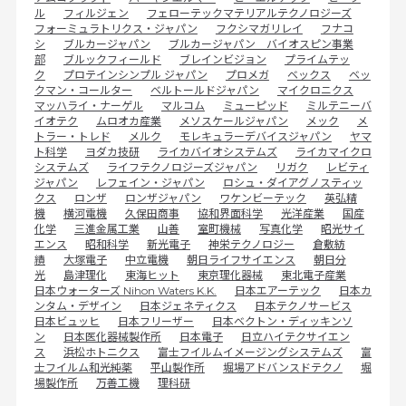
ル
フィルジェン
フェローテックマテリアルテクノロジーズ
フォーミュラトリクス・ジャパン
フクシマガリレイ
フナコ
シ
ブルカージャパン
ブルカージャパン バイオスピン事業
部
ブルックフィールド
ブレインビジョン
プライムテッ
ク
プロテインシンプル ジャパン
プロメガ
ベックス
ベッ
クマン・コールター
ベルトールドジャパン
マイクロニクス
マッハライ・ナーゲル
マルコム
ミューピッド
ミルテニーバ
イオテク
ムロオカ産業
メソスケールジャパン
メック
メ
トラー・トレド
メルク
モレキュラーデバイスジャパン
ヤマ
ト科学
ヨダカ技研
ライカバイオシステムズ
ライカマイクロ
システムズ
ライフテクノロジーズジャパン
リガク
レビティ
ジャパン
レフェイン・ジャパン
ロシュ・ダイアグノスティッ
クス
ロンザ
ロンザジャパン
ワケンビーテック
英弘精
機
横河電機
久保田商事
協和界面科学
光洋産業
国産
化学
三進金属工業
山善
室町機械
写真化学
昭光サイ
エンス
昭和科学
新光電子
神栄テクノロジー
倉敷紡
績
大塚電子
中立電機
朝日ライフサイエンス
朝日分
光
島津理化
東海ヒット
東京理化器械
東北電子産業
日本ウォーターズ Nihon Waters K.K.
日本エアーテック
日本カ
ンタム・デザイン
日本ジェネティクス
日本テクノサービス
日本ビュッヒ
日本フリーザー
日本ベクトン・ディッキンソ
ン
日本医化器械製作所
日本電子
日立ハイテクサイエン
ス
浜松ホトニクス
富士フイルムイメージングシステムズ
富
士フイルム和光純薬
平山製作所
堀場アドバンスドテクノ
堀
場製作所
万善工機
理科研