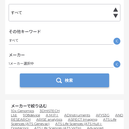
その他キーワード
すべて
く
メーカー
1メーカー選択中
く
検索
メーカーで絞り込む
10x Genomics
3DHISTECH
Ltd.
908device
A.M.P.I.
ADInstruments
AFYS3G
AND
RESEARCH
ARISE analytics
ASPECT Imaging
ATS Life
Sciences (ATS Genevac)
ATS Life Sciences (ATS Hull i-
Dositecno)
ATS Life Sciences (ATS VirTis)
Advanced