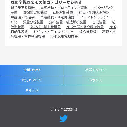
理化学機器をその他カテゴリーから探す
遺伝子実験機器
電気泳動・ブロッティング装置
イメージング
装置
顕微鏡実験機器
細胞解析装置
病理・組織実験機器
培養機・恒温機
実験動物・植物用機器
クロマトグラフ(LC・
GC)
質量分析装置
分析装置・構造解析装置
合成装置
光
計測装置
タンパク質実験機器
ラボ什器・研究環境装置
ラボ
自動化装置
ピペット・ディスペンサー
遠心分離機
冷蔵・冷
凍機器・検体管理機器
ラボ汎用実験機器
企業Home
機器カタログ
受託カタログ
ラボタス
ネオサポ
サイサチ公式SNS