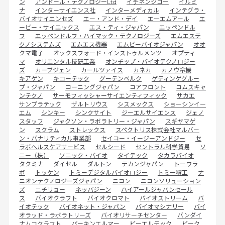
ン
アンドール・テクノロジーLtd
イチネンジコー
イルミ
ナ
インターサイエンス社
インターメディカル
インテグラ・
バイオサイエンセズ
エー・アンド・デイ
エーエムアール
エ
ービー・サイエックス
エス・ティ・ジャパン
エッペンドル
フ
エッペンドルフ・ハイマック・テクノロジーズ
エムエステ
クノシステムズ
エムエス機器
エムピーバイオジャパン
オオ
クマ電子
オックスフォード・インストゥルメンツ
オプティ
マ
オリエンタル技研工業
オンチップ・バイオテクノロジー
ズ
カーブジェン
カールツァイス
カネカ
カノウ冷機
キアゲン
キコーテック
グーテンベルク
ゲティンゲグルー
プ・ジャパン
コーニングジャパン
コアフロント
コムスキャ
ンテクノ
サーモフィッシャーサイエンティフィック
サカエ
サンプラテック
ザルトリウス
シスメックス
ショーシンイー
エム
シンキー
シンクサイト
ジーエルサイエンス
ジェノ
スタッフ
ジャクソン・ラボラトリー・ジャパン
スギヤマゲ
ン
スクラム
ストレックス
スペクトリス株式会社マルバー
ン・パナリティカル事業部
セイコー・イージーアンドジー
セ
ラボヘルスケアサービス
セルシード
セントラル科学貿易
ソ
ニー（株）
ソニック・バイオ
タイテック
タカラバイオ
タクミナ
ダイセル
ダルトン
テカンジャパン
トーワラ
ボ
トッケン
トミーデジタルバイオロジー
トミー精工
ナ
ニオンテクノロジーズジャパン
ニコン
ニコンソリューション
ズ
ニチリョー
ネッパジーン
ハイアールジャパンセール
ス
バイオクラフト
バイオクロマト
バイオストリーム
バ
イオテック
バイオネット・ジャパン
バイオマシナリー
バイ
オラッド・ラボラトリーズ
バイオリサーチセンター
バンダイ
ナムコクラフト
パーキンエルマー
ビーエルテック
ビーク